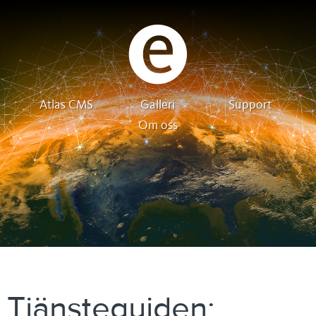
Atlas CMS
Galleri
Support
Om oss
Tjänsteguiden: