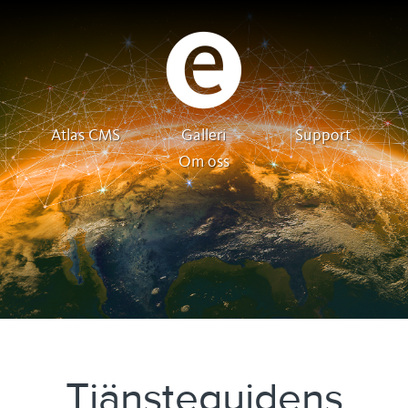
Atlas CMS
Galleri
Support
Om oss
Tjänsteguidens