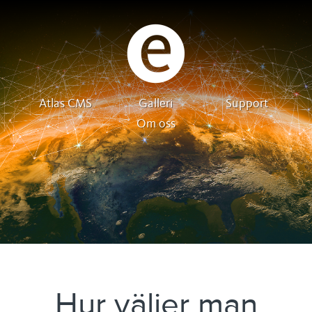
Atlas CMS
Galleri
Support
Om oss
Hur väljer man