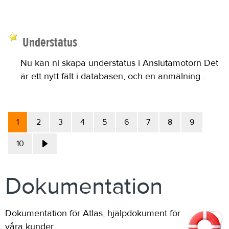
Understatus
Nu kan ni skapa understatus i Anslutamotorn Det
är ett nytt fält i databasen, och en anmälning...
1
2
3
4
5
6
7
8
9
10
Dokumentation
Dokumentation för Atlas, hjälpdokument för
våra kunder