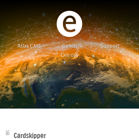
Atlas CMS
Galleri
Support
Om oss
Cardskipper