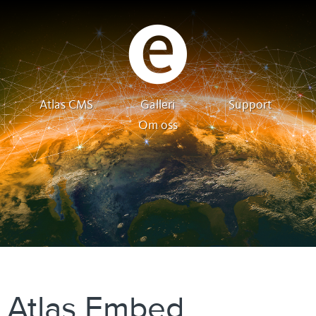
Atlas CMS
Galleri
Support
Om oss
Atlas Embed