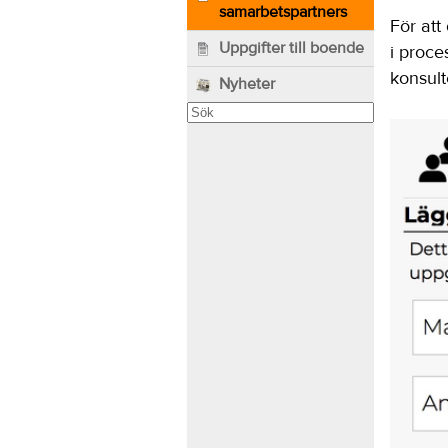
samarbetspartners
För att
Uppgifter till boende
i proce
konsult
Nyheter