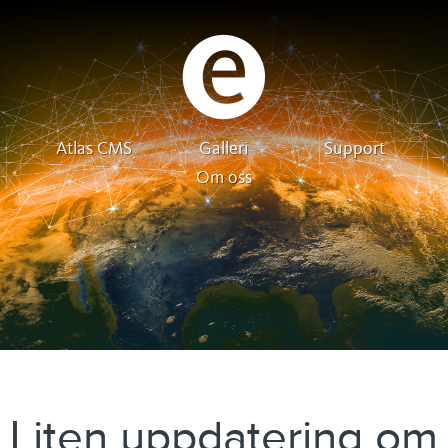
Atlas CMS
Galleri
Support
Om oss
Liten uppdatering om