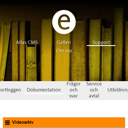
Atlas CMS
Galleri
Support
Om oss
Frågor
Service
ortloggen
Dokumentation
och
och
Utbildnin
svar
avtal
Videoarkiv